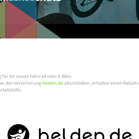
für Ihr neues Fahrrad oder E-Bike.
bei der Versicherung
helden.de
abschließen, erhalten einen Rabatt 
allshilfe.